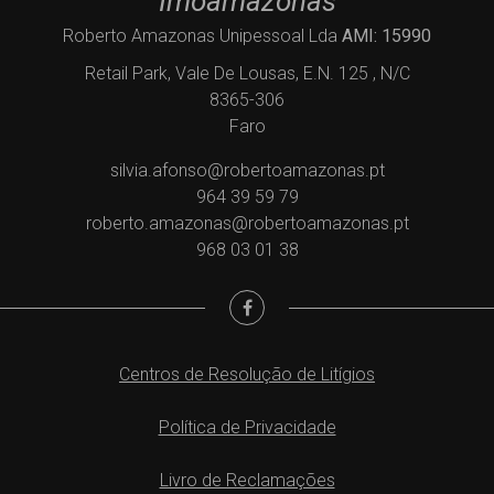
Imoamazonas
Roberto Amazonas Unipessoal Lda
AMI: 15990
Retail Park, Vale De Lousas, E.N. 125 , N/C
8365-306
Faro
silvia.afonso@robertoamazonas.pt
964 39 59 79
roberto.amazonas@robertoamazonas.pt
968 03 01 38
Centros de Resolução de Litígios
Política de Privacidade
Livro de Reclamações