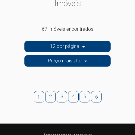
Imóveis
67 imóveis encontrados
12 por página
Preço mais alto
2
3
4
5
1
6