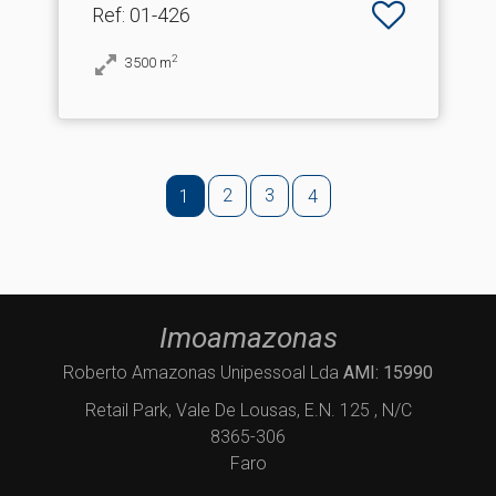
Ref
: 01-426
2
3500
m
2
3
1
4
Imoamazonas
Roberto Amazonas Unipessoal Lda
AMI: 15990
Retail Park, Vale De Lousas, E.N. 125 , N/C
8365-306
Faro