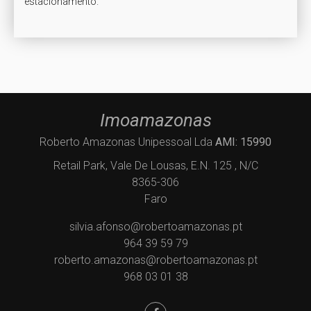
estacionamento.
Imoamazonas
Roberto Amazonas Unipessoal Lda
AMI: 15990
Retail Park, Vale De Lousas, E.N. 125 , N/C
8365-306
Faro
silvia.afonso@robertoamazonas.pt
964 39 59 79
roberto.amazonas@robertoamazonas.pt
968 03 01 38