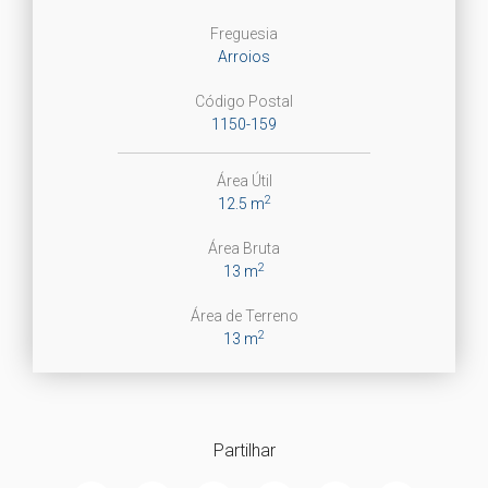
Freguesia
Arroios
Código Postal
1150-159
Área Útil
2
12.5 m
Área Bruta
2
13 m
Área de Terreno
2
13 m
Partilhar