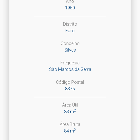
Ano
1950
Distrito
Faro
Concelho
Silves
Freguesia
São Marcos da Serra
Código Postal
8375
Área Útil
2
83 m
Área Bruta
2
84 m