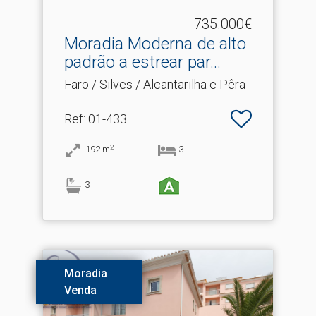
735.000€
Moradia Moderna de alto
padrão a estrear par.​..
Faro / Silves / Alcantarilha e Pêra
Ref
: 01-433
2
192
m
3
3
Moradia
Venda