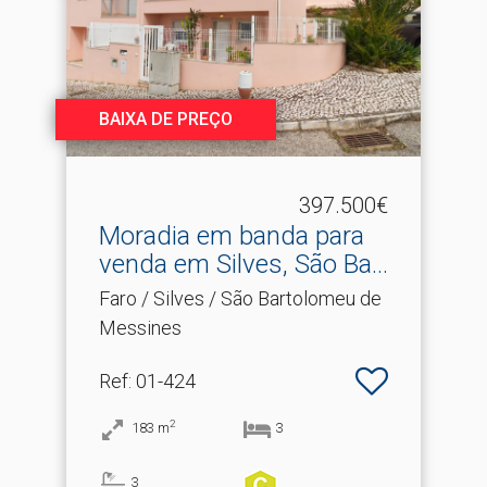
BAIXA DE PREÇO
397.500€
Moradia em banda para
venda em Silves, São Ba.​..
Faro / Silves / São Bartolomeu de
Messines
Ref
: 01-424
2
183
m
3
3