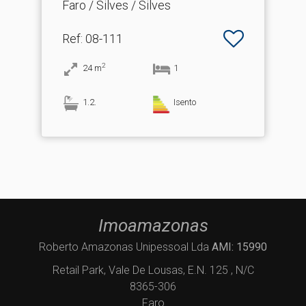
Faro / Silves / Silves
Ref
: 08-111
2
24
m
1
1.2.
Isento
Imoamazonas
Roberto Amazonas Unipessoal Lda
AMI: 15990
Retail Park, Vale De Lousas, E.N. 125 , N/C
8365-306
Faro