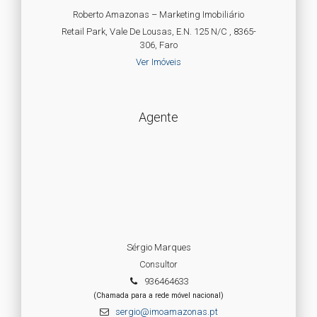
Roberto Amazonas – Marketing Imobiliário
Retail Park, Vale De Lousas, E.N. 125 N/C , 8365-
306, Faro
Ver Imóveis
Agente
Sérgio Marques
Consultor
936464633
(Chamada para a rede móvel nacional)
sergio@imoamazonas.pt