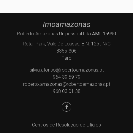
Imoamazonas
Roberto Amazonas Unipessoal Lda
AMI: 15990
Retail Park, Vale De Lousas, E.N. 125 , N/C
8365-306
Faro
silvia.afonso@robertoamazonas.pt
964 39 59 79
roberto.amazonas@robertoamazonas.pt
968 03 01 38
Centros de Resolução de Litígios