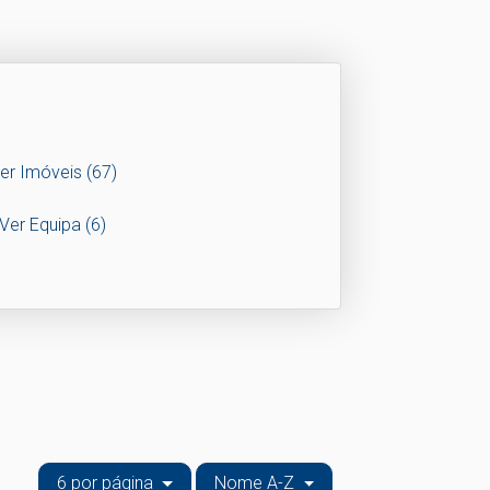
er Imóveis
(67)
Ver Equipa
(6)
6 por página
Nome A-Z