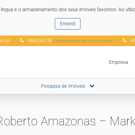
e língua e o armazenamento dos seus imóveis favoritos. Ao utili
Entendi
as.pt
968030138
9
(Chamada para a rede móvel nacional)
Empresa
Pesquisa de Imóveis
Roberto Amazonas – Marke