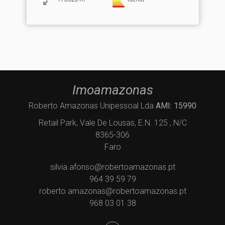
Imoamazonas
Roberto Amazonas Unipessoal Lda
AMI: 15990
Retail Park, Vale De Lousas, E.N. 125 , N/C
8365-306
Faro
silvia.afonso@robertoamazonas.pt
964 39 59 79
roberto.amazonas@robertoamazonas.pt
968 03 01 38