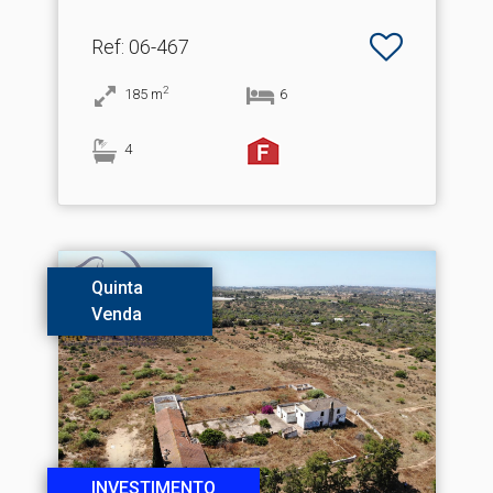
Ref
: 06-467
2
185
m
6
4
Quinta
Venda
INVESTIMENTO