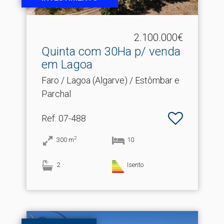
2.100.000€
Quinta com 30Ha p/ venda
em Lagoa
Faro / Lagoa (Algarve) / Estômbar e
Parchal
Ref
: 07-488
2
300
m
10
2
Isento