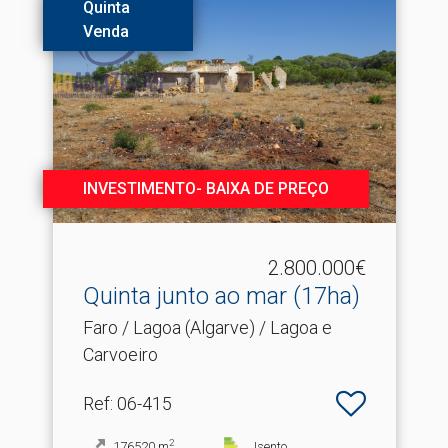
Quinta
Venda
INVESTIMENTO- BAIXA DE PREÇO
2.800.000€
Quinta junto ao mar (17ha)
Faro / Lagoa (Algarve) / Lagoa e
Carvoeiro
Ref
: 06-415
2
176520
m
Isento