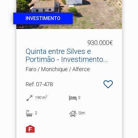
INVESTIMENTO
930.000€
Quinta entre Silves e
Portimão - Investimento.​..
Faro / Monchique / Alferce
Ref
: 07-478
2
190
m
3
2
Sim