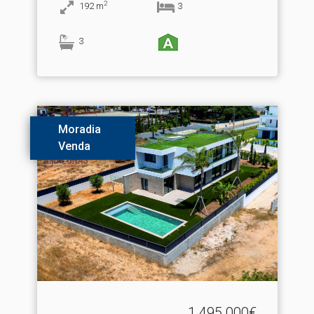
2
192
m
3
3
Moradia
Venda
1.495.000€