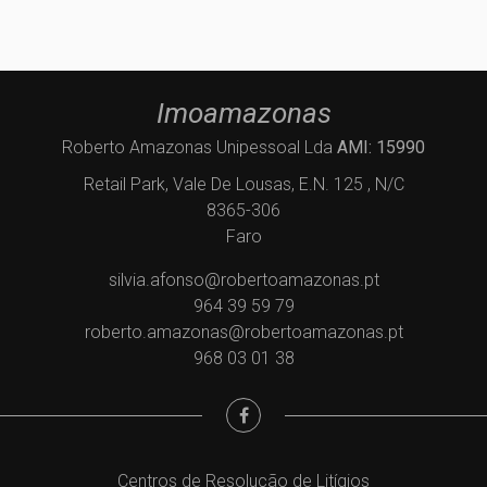
Imoamazonas
Roberto Amazonas Unipessoal Lda
AMI: 15990
Retail Park, Vale De Lousas, E.N. 125 , N/C
8365-306
Faro
silvia.afonso@robertoamazonas.pt
964 39 59 79
roberto.amazonas@robertoamazonas.pt
968 03 01 38
Centros de Resolução de Litígios