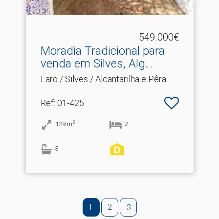
549.000€
Moradia Tradicional para
venda em Silves, Alg.​..
Faro / Silves / Alcantarilha e Pêra
Ref
: 01-425
2
129
m
2
3
2
1
3