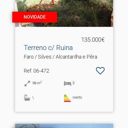
NOVIDADE
135.000€
Terreno c/ Ruina
Faro / Silves / Alcantarilha e Pêra
Ref
: 06-472
2
98
m
3
\
Isento