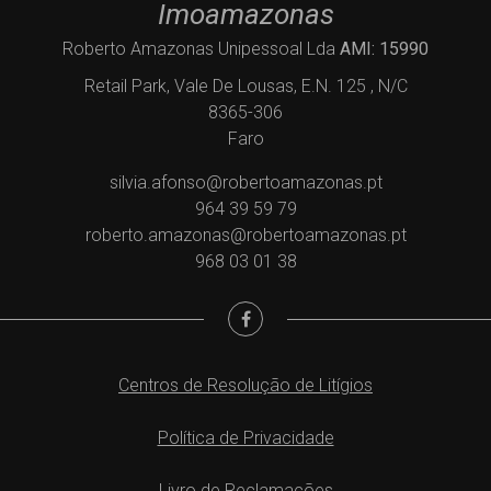
Imoamazonas
Roberto Amazonas Unipessoal Lda
AMI: 15990
Retail Park, Vale De Lousas, E.N. 125 , N/C
8365-306
Faro
silvia.afonso@robertoamazonas.pt
964 39 59 79
roberto.amazonas@robertoamazonas.pt
968 03 01 38
Centros de Resolução de Litígios
Política de Privacidade
Livro de Reclamações